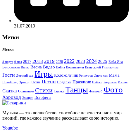
31.07.2019
Метки
Метки
2022
2024
2018
2019
2023
2025
2017
Баба Яга
2020
8 марта
9 мая
Весна
Видео
Белоснежка
Вальс
Война
Воспитатели
Выпускной
Гимнастика
Игры
Гости
Колокольчик
Мама
Детский сад
Конкурсы
Листочки
Песни
Праздник
Подарки
Осень
Новый год
Пчёлки
Родители
Россия
Оркестр
Фото
Танцы
Стихи
Сказка
Солнышко
Сценка
Флешмоб
Хоровод
Эстафеты
Эмоции
Музыка — это волшебство, способное перенести нас в мир
эмоций, где каждое звучание рассказывает свою историю.
Youtube