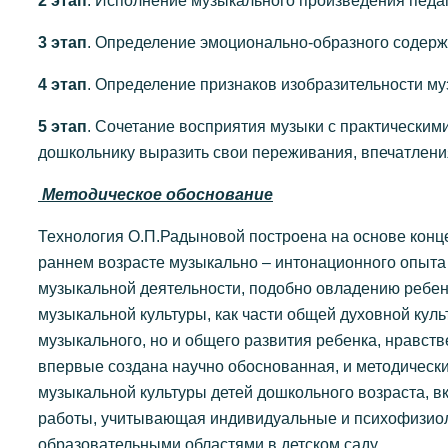
2 этап
. Исполнение музыкального произведения педаг
3 этап
. Определение эмоционально-образного содерж
4 этап
. Определение признаков изобразительности му
5 этап
. Сочетание восприятия музыки с практическим
дошкольнику выразить свои переживания, впечатлени
Методическое обоснование
Технология О.П.Радыновой построена на основе кон
раннем возрасте музыкально – интонационного опыта 
музыкальной деятельности, подобно овладению ребен
музыкальной культуры, как части общей духовной куль
музыкального, но и общего развития ребенка, нравст
впервые создана научно обоснованная, и методичес
музыкальной культуры детей дошкольного возраста,
работы, учитывающая индивидуальные и психофизиоло
образовательными областями в детском саду.