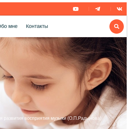
Обо мне
Контакты
я развития восприятия музыки (О.П.Радынова)