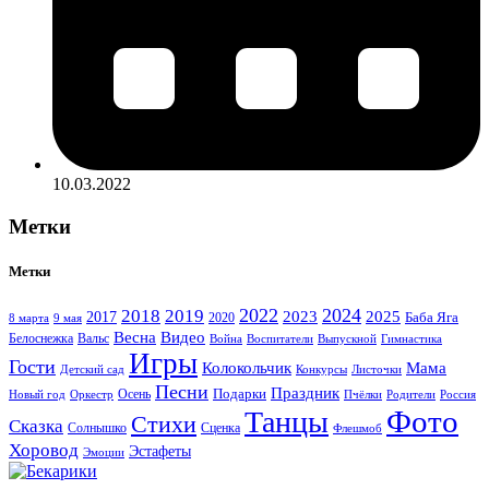
10.03.2022
Метки
Метки
2022
2024
2018
2019
2023
2025
2017
Баба Яга
2020
8 марта
9 мая
Весна
Видео
Белоснежка
Вальс
Война
Воспитатели
Выпускной
Гимнастика
Игры
Гости
Колокольчик
Мама
Детский сад
Конкурсы
Листочки
Песни
Праздник
Подарки
Осень
Новый год
Пчёлки
Родители
Россия
Оркестр
Фото
Танцы
Стихи
Сказка
Солнышко
Сценка
Флешмоб
Хоровод
Эстафеты
Эмоции