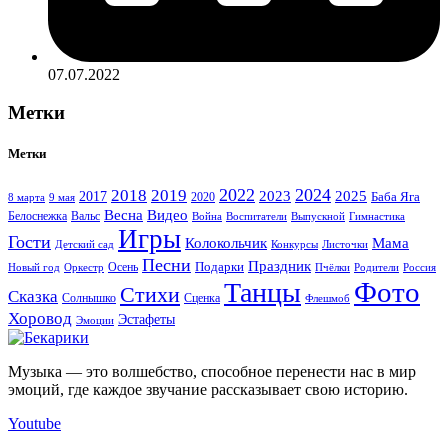
07.07.2022
Метки
Метки
2022
2024
2018
2019
2023
2025
2017
Баба Яга
2020
8 марта
9 мая
Весна
Видео
Белоснежка
Вальс
Война
Воспитатели
Выпускной
Гимнастика
Игры
Гости
Колокольчик
Мама
Детский сад
Конкурсы
Листочки
Песни
Праздник
Подарки
Осень
Новый год
Пчёлки
Родители
Россия
Оркестр
Фото
Танцы
Стихи
Сказка
Солнышко
Сценка
Флешмоб
Хоровод
Эстафеты
Эмоции
Музыка — это волшебство, способное перенести нас в мир
эмоций, где каждое звучание рассказывает свою историю.
Youtube