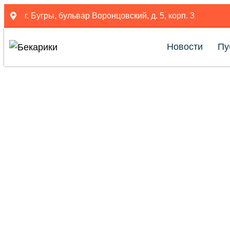
г. Бугры, бульвар Воронцовский, д. 5, корп. 3
Новости
Пу