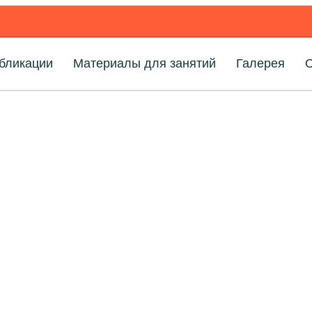
бликации
Материалы для занятий
Галерея
Архив
Главная страница
»
Ворона